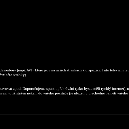
esoubory (např. AVI), které jsou na našich stránkách k dispozici. Tuto televizní repo
ení této stránky).
tavovat apod. Doporučujeme spustit přehrávání (jako byste měli rychlý internet), n
 je nyní totiž stažen někam do vašeho počítače (je uložen v přechodné paměti vašeho