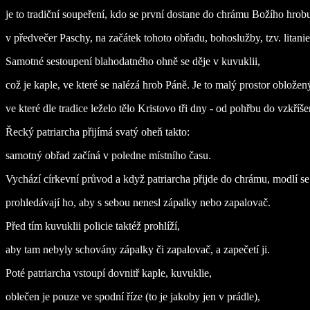
je to tradiční soupeření, kdo se první dostane do chrámu Božího hrob
v předvečer Paschy, na začátek tohoto obřadu, bohoslužby, tzv. litanie
Samotné sestoupení blahodatného ohně se děje v kuvuklii,
což je kaple, ve které se nalézá hrob Páně. Je to malý prostor oblož
ve které dle tradice leželo tělo Kristovo tři dny - od pohřbu do vzkříše
Řecký patriarcha přijímá svatý oheň takto:
samotný obřad začíná v poledne místního času.
Vychází církevní průvod a když patriarcha přijde do chrámu, modlí se
prohledávají ho, aby s sebou nenesl zápalky nebo zapalovač.
Před tím kuvuklii policie taktéž prohlíží,
aby tam nebyly schovány zápalky či zapalovač, a zapečetí ji.
Poté patriarcha vstoupí dovnitř kaple, kuvuklie,
oblečen je pouze ve spodní říze (to je jakoby jen v prádle),