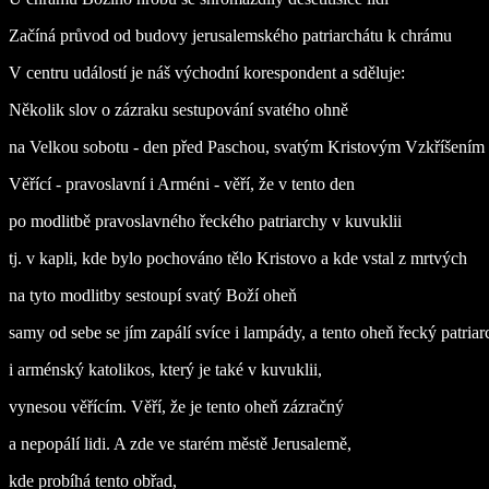
Začíná průvod od budovy jerusalemského patriarchátu k chrámu
V centru událostí je náš východní korespondent a sděluje:
Několik slov o zázraku sestupování svatého ohně
na Velkou sobotu - den před Paschou, svatým Kristovým Vzkříšením
Věřící - pravoslavní i Arméni - věří, že v tento den
po modlitbě pravoslavného řeckého patriarchy v kuvuklii
tj. v kapli, kde bylo pochováno tělo Kristovo a kde vstal z mrtvých
na tyto modlitby sestoupí svatý Boží oheň
samy od sebe se jím zapálí svíce i lampády, a tento oheň řecký patriar
i arménský katolikos, který je také v kuvuklii,
vynesou věřícím. Věří, že je tento oheň zázračný
a nepopálí lidi. A zde ve starém městě Jerusalemě,
kde probíhá tento obřad,