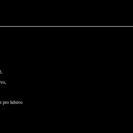
ň.
ovo,
t pro lidstvo