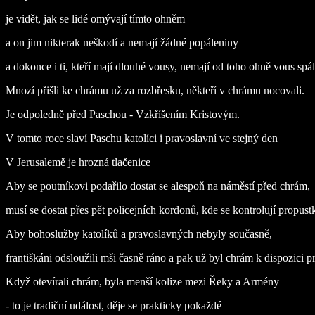
je vidět, jak se lidé omývají tímto ohněm
a on jim nikterak neškodí a nemají žádné popáleniny
a dokonce i ti, kteří mají dlouhé vousy, nemají od toho ohně vous spá
Mnozí přišli ke chrámu už za rozbřesku, někteří v chrámu nocovali.
Je odpoledně před Paschou - Vzkříšením Kristovým.
V tomto roce slaví Paschu katolíci i pravoslavní ve stejný den
V Jerusalemě je hrozná tlačenice
Aby se poutníkovi podařilo dostat se alespoň na náměstí před chrám,
musí se dostat přes pět policejních kordonů, kde se kontrolují propust
Aby bohoslužby katolíků a pravoslavných nebyly současně,
františkáni odsloužili mši časně ráno a pak už byl chrám k dispozici 
Když otevírali chrám, byla menší kolize mezi Řeky a Armény
- to je tradiční událost, děje se prakticky pokaždé