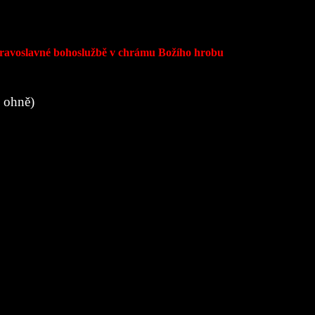
pravoslavné bohoslužbě v chrámu Božího hrobu
m ohně)