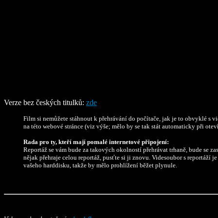
Verze bez českých titulků:
zde
Film si nemůžete stáhnout k přehrávání do počítače, jak je to obvyklé s vid
na této webové stránce (viz výše; mělo by se tak stát automaticky při otevř
Rada pro ty, kteří mají pomalé internetové připojení:
Reportáž se vám bude za takových okolností přehrávat trhaně, bude se zas
nějak přehraje celou reportáž, pusťte si ji znovu. Videsoubor s reportáží
vašeho harddisku, takže by mělo prohlížení běžet plynule.