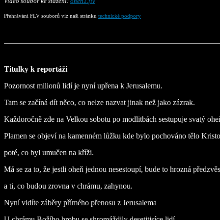
Video soubor ke stažení:
ohen1.flv
Přehrávání FLV souborů viz naši stránku
technické podpory
Titulky k reportáži
Pozornost milionů lidí je nyní upřena k Jerusalemu.
Tam se začíná dít něco, co nelze nazvat jinak než jako zázrak.
Každoročně zde na Velkou sobotu po modlitbách sestupuje svatý ohe
Plamen se objeví na kamenném lůžku kde bylo pochováno tělo Krist
poté, co byl umučen na kříži.
Má se za to, že jestli oheň jednou nesestoupí, bude to hrozná předzvěs
a ti, co budou zrovna v chrámu, zahynou.
Nyní vidíte záběry přímého přenosu z Jerusalema
U chrámu Božího hrobu se shromáždily desetitisíce lidí