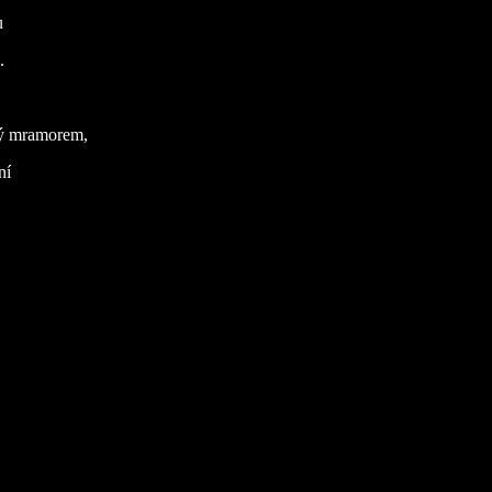
u
.
ený mramorem,
ní