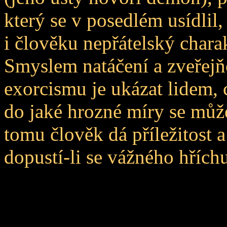
který se v posedlém usídli
i člověku nepřátelský charak
Smyslem natáčení a zveřejň
exorcismu je ukázat lidem, 
do jaké hrozné míry se může
tomu člověk dá příležitost a
dopustí-li se vážného hříchu