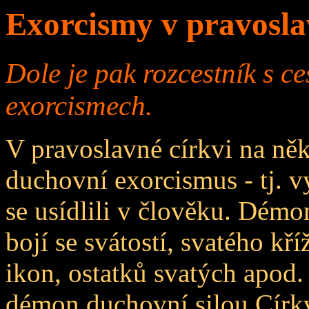
Exorcismy v pravosla
Dole je pak rozcestník s c
exorcismech.
V pravoslavné církvi na něk
duchovní exorcismus - tj. v
se usídlili v člověku. Démon
bojí se svátostí, svatého kř
ikon, ostatků svatých apod.
démon duchovní silou Círk