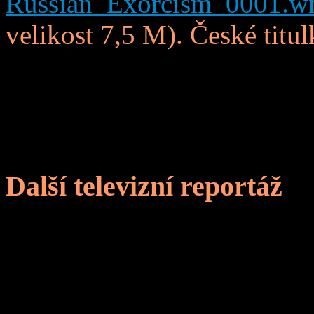
Russian_Exorcism_0001.
velikost 7,5 M). České titu
Další televizní reportáž