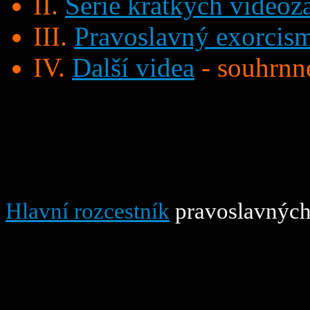
II.
Série krátkých video
III.
Pravoslavný exorcis
IV.
Další videa
- souhrnné
Hlavní rozcestník
pravoslavných