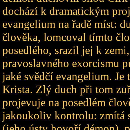
dochází k dramatickým proj
evangelium na řadě míst: du
člověka, lomcoval tímto čl
posedlého, srazil jej k zemi
pravoslavného exorcismu pů
jaké svědčí evangelium. Je
Krista. Zlý duch při tom zuř
projevuje na posedlém člově
jakoukoliv kontrolu: zmítá s
(jeho ústy hovoří démon), pa